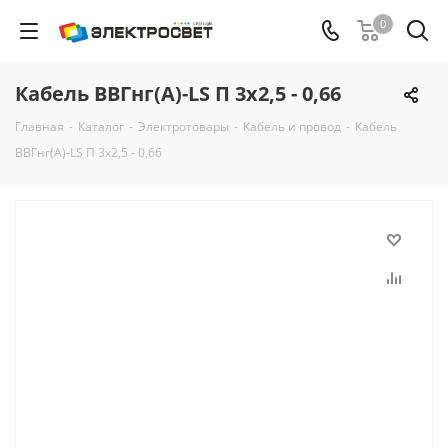
0
Кабель ВВГнг(А)-LS П 3х2,5 - 0,66
Главная
-
Каталог
-
Электротовары
-
Кабель и провод
-
Кабель
ВВГнг(А)-LS П 3х2,5 - 0,66