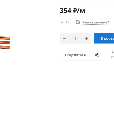
354
₽
/м
38
Нашли дешевле?
В корз
Ц
Поделиться
о