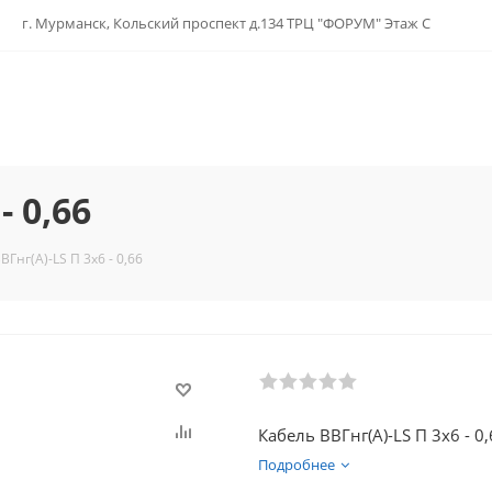
г. Мурманск, Кольский проспект д.134 ТРЦ "ФОРУМ" Этаж С
- 0,66
ВГнг(А)-LS П 3х6 - 0,66
Кабель ВВГнг(А)-LS П 3х6 - 0
Подробнее