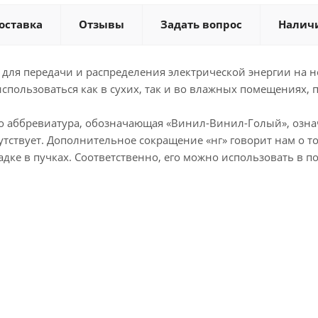
оставка
Отзывы
Задать вопрос
Налич
для передачи и распределения электрической энергии на н
использоваться как в сухих, так и во влажных помещениях, 
 аббревиатура, обозначающая «Винил-Винил-Голый», означ
ствует. Дополнительное сокращение «нг» говорит нам о том
ладке в пучках. Соответственно, его можно использовать 