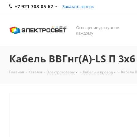
+7 921 708-05-62
Заказать звонок
Освещение доступное
каждому
Кабель ВВГнг(А)-LS П 3х6 
Главная
-
Каталог
-
Электротовары
-
Кабель и провод
-
Кабель В