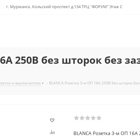
г. Мурманск, Кольский проспект д.134 ТРЦ "ФОРУМ" Этаж С
6А 250В без шторок без заз
озетки и выключатели
-
BLANCA Розетка 3-м ОП 16А 250В без шторок без 
BLANCA Розетка 3-м ОП 16А 2