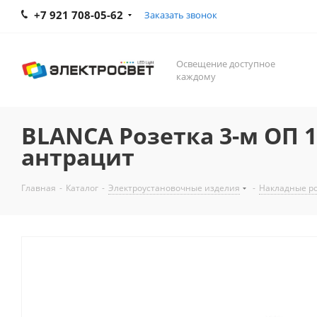
+7 921 708-05-62
Заказать звонок
Освещение доступное
каждому
BLANCA Розетка 3-м ОП 1
антрацит
Главная
-
Каталог
-
Электроустановочные изделия
-
Накладные р