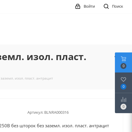
Войти
Поиск
емл. изол. пласт.
0
заземл. изол. пласт. антрацит
0
0
Артикул:
BLNRA000316
50В без шторок без заземл. изол. пласт. антрацит