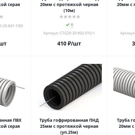
ой серая
20мм с протяжкой черная
20мм с 
(10м)
6
0-20-K41-100I
Артикул: CTG20-20-K02-010-1
Артикул
шт
410
₽
/шт
3
анная ПВХ
Труба гофрированная ПНД
Труба г
ой серая
25мм с протяжкой черная
20мм с
(уп.25м)