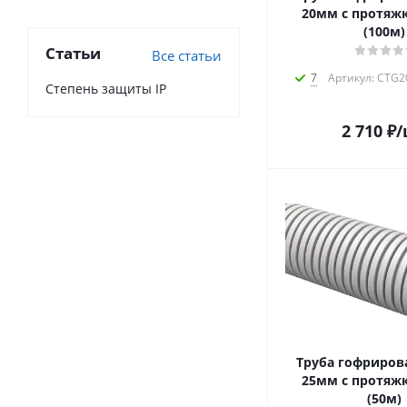
20мм с протяжк
(100м)
Статьи
Все статьи
7
Артикул: CTG2
Степень защиты IP
2 710
₽
/
Труба гофриров
25мм с протяжк
(50м)