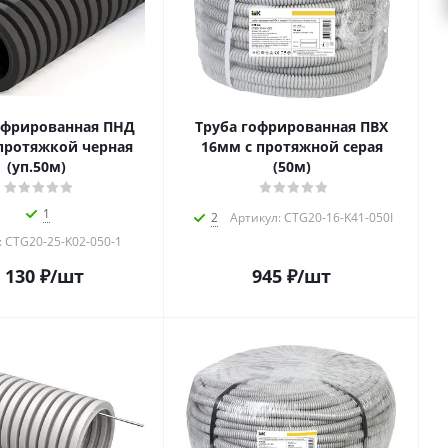
офрированная ПНД
Труба гофрированная ПВХ
протяжкой черная
16мм с протяжной серая
(уп.50м)
(50м)
1
2
Артикул: CTG20-16-K41-050I
: CTG20-25-K02-050-1
 130
₽
/шт
945
₽
/шт