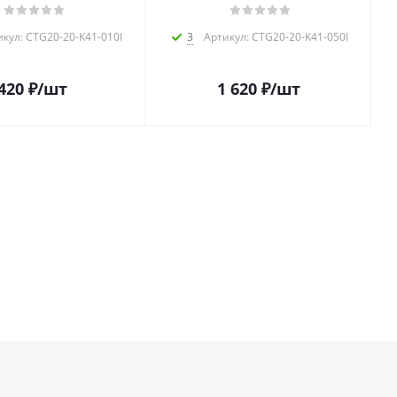
кул: CTG20-20-K41-010I
3
Артикул: CTG20-20-K41-050I
420
₽
/шт
1 620
₽
/шт