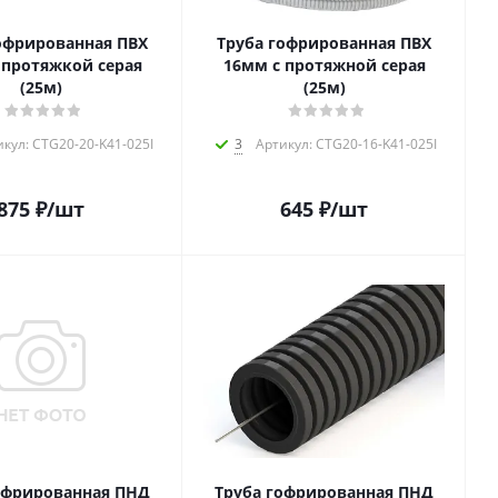
офрированная ПВХ
Труба гофрированная ПВХ
 протяжкой серая
16мм с протяжной серая
(25м)
(25м)
кул: CTG20-20-K41-025I
3
Артикул: CTG20-16-K41-025I
875
₽
/шт
645
₽
/шт
офрированная ПНД
Труба гофрированная ПНД