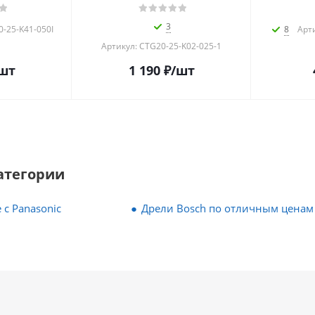
3
0-25-K41-050I
8
Арти
Артикул: CTG20-25-K02-025-1
шт
1 190
₽
/шт
атегории
 с Panasonic
Дрели Bosch по отличным ценам