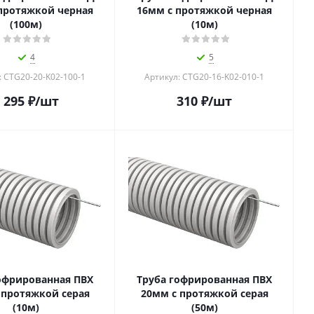
протяжкой черная
16мм с протяжкой черная
(100м)
(10м)
4
5
: CTG20-20-K02-100-1
Артикул: CTG20-16-K02-010-1
 295
₽
/шт
310
₽
/шт
офрированная ПВХ
Труба гофрированная ПВХ
 протяжкой серая
20мм с протяжкой серая
(10м)
(50м)