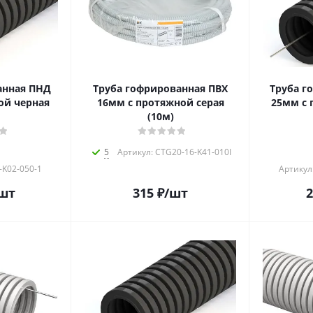
анная ПНД
Труба гофрированная ПВХ
Труба г
ой черная
16мм с протяжной серая
25мм с 
(10м)
5
Артикул: CTG20-16-K41-010I
-K02-050-1
Артикул
шт
315
₽
/шт
2