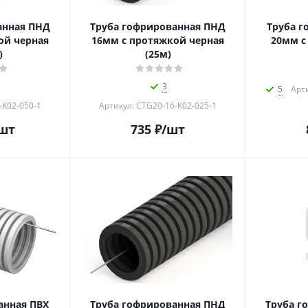
анная ПНД
Труба гофрированная ПНД
Труба г
ой черная
16мм с протяжкой черная
20мм с
)
(25м)
3
5
Арти
-K02-050-1
Артикул: CTG20-16-K02-025-1
шт
735
₽
/шт
анная ПВХ
Труба гофрированная ПНД
Труба г