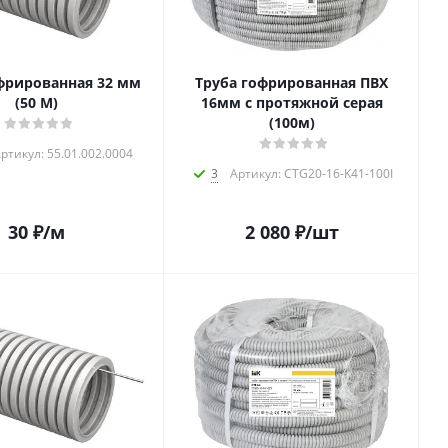
фрированная 32 мм
Труба гофрированная ПВХ
(50 M)
16мм с протяжной серая
(100м)
ртикул: 55.01.002.0004
3
Артикул: CTG20-16-K41-100I
30
₽
/м
2 080
₽
/шт