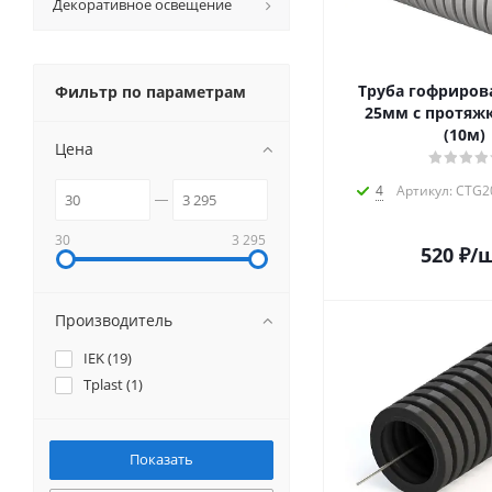
Декоративное освещение
Труба гофриров
Фильтр по параметрам
25мм с протяжк
(10м)
Цена
4
Артикул: CTG2
30
3 295
520
₽
/
Производитель
IEK (
19
)
Tplast (
1
)