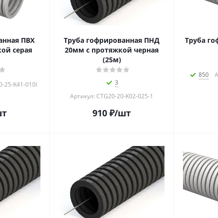
анная ПВХ
Труба гофрированная ПНД
Труба го
ой серая
20мм с протяжкой черная
(25м)
850
А
3
0-25-K41-010I
Артикул: CTG20-20-K02-025-1
шт
910
₽
/шт